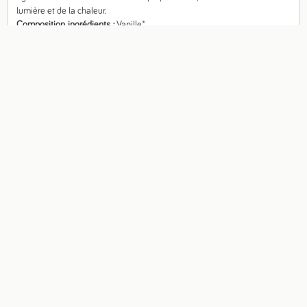
lumière et de la chaleur.
Composition, ingrédients
Vanille*

*issu de l’agriculture biologique
Origine
Madagascar
Fiche technique
Valeurs nutritionnelles pour 100g
Énergie
820 kj
Calories
196 kcal
Matières grasses
6,4 g
- dont acides gras saturés
6,4 g
Glucides
18,5 g
- dont sucres
15 g
Fibres alimentaires
0 g
Protéines
3,9 g
Sel
g
- Sodium
g