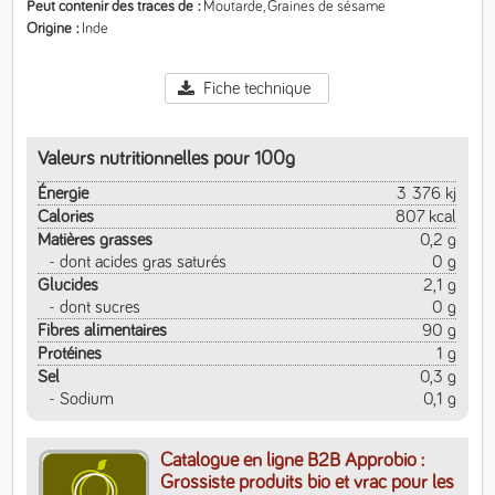
Peut contenir des traces de
Moutarde, Graines de sésame
Origine
Inde
Fiche technique
Valeurs nutritionnelles pour 100g
Énergie
3 376 kj
Calories
807 kcal
Matières grasses
0,2 g
- dont acides gras saturés
0 g
Glucides
2,1 g
- dont sucres
0 g
Fibres alimentaires
90 g
Protéines
1 g
Sel
0,3 g
- Sodium
0,1 g
Catalogue en ligne B2B Approbio :
Grossiste produits bio et vrac pour les