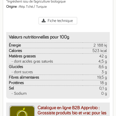
*Ingrédient issu de l’agriculture biologique
Origine
Rép. Tchè./ Turquie
Fiche technique
Valeurs nutritionnelles pour 100g
Énergie
2 188 kj
Calories
523 kcal
Matières grasses
42 g
- dont acides gras saturés
4,5 g
Glucides
8,6 g
- dont sucres
3 g
Fibres alimentaires
19,5 g
Protéines
18 g
Sel
0,1 g
- Sodium
0 g
Catalogue en ligne B2B Approbio :
Grossiste produits bio et vrac pour les