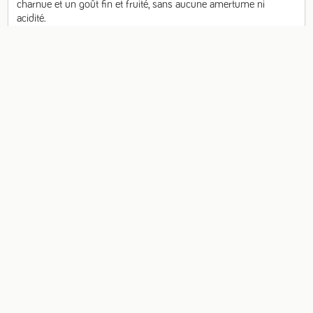
charnue et un goût fin et fruité, sans aucune amertume ni 
acidité.

Conditionné en seau de 3kg et en saumure.

Conditionné en France par le Temps de Oliviers.

A conserver au frais entre 3 et 6°C.
Fabricant
Le Temps des Oliviers
Conditions de conservation
à conserver au frais (entre 3° et 5°)
Composition, ingrédients
Olives Kalamata entières bio (Grèce), eau, 
huile de tournesol désodorisée bio, huile d'olive vierge extra bio, sel, jus 
de citron bio
Origine
Grèce
Catalogue en ligne B2B Approbio :
Grossiste produits bio et vrac pour les
professionnels
Bienvenue sur l'espace Approbio dédié aux 
commandes ! 
