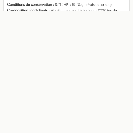
Conditions de conservation
15°C HR < 65 % (au frais et au sec)
Composition, ingrédients
Myrtille sauvage biologique (70%), jus de 
pomme concentré biologique. Aucun autre ingrédient ou additif.
Origine
Alpes Dinariques
Fiche technique
Valeurs nutritionnelles pour 100g
Énergie
1 360 kj
Calories
325 kcal
Matières grasses
1,8 g
- dont acides gras saturés
0,2 g
Glucides
72,6 g
- dont sucres
68,2 g
Fibres alimentaires
2,9 g
Protéines
1,1 g
Sel
0,1 g
- Sodium
0 g