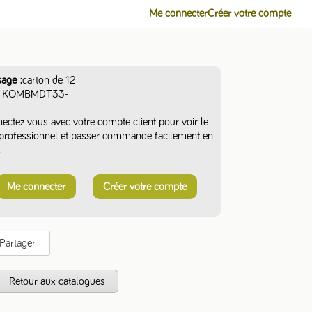
Me connecter
Créer votre compte
sage
carton de 12
KOMBMDT33-
ectez vous avec votre compte client pour voir le
f professionnel et passer commande facilement en
.
Me connecter
Créer votre compte
Partager
s
Retour aux catalogues