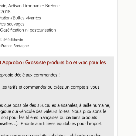
vin, Artisan Limonadier Breton :

 2018

ation/Bulles vivantes

ttes sauvages

Gazéification ni pasteurisation
t
Médithevin
France Bretagne
 Approbio : Grossiste produits bio et vrac pour les
pprobio dédié aux commandes ! 

 les tarifs et commander ou créez un compte si vous 
que possible des structures artisanales, à taille humaine, 
ogique qui véhicule des valeurs fortes. Nous priorisons le 
soit pour les filières françaises ou certains produits 
settes…).  Priorité aux filières équitables pour l’import.

otre gamme de produits solidaires : élaborés par des 