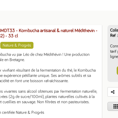
Coli
DT33 - Kombucha artisanal & naturel Médithevin -
Ref
12)
- 33 cl
Nature & Progrès
Conn
tari
ucha vu par Léo de chez Médithévin ! Une production 
ligne
ale en Bretagne.

ir vivifiant résultant de la fermentation du thé, le Kombucha 
ne expérience pétillante unique. Ses arômes subtils et sa 
acidité en font une boisson rafraîchissante.

s vivantes sans alcool obtenues par fermentation naturelle, 
rées (2g de sucre/100ml), plantes naturelles cultivés à la 
t cueillies en sauvage. Non filtrées et non pasteurisées. 

app
 certifiée Nature & Progrès
