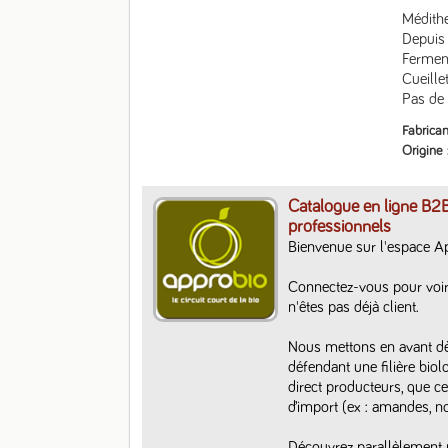
Médithe
Depuis
Ferment
Cueille
Pas de 
Fabrican
Origine
Catalogue en ligne B2B
professionnels
Bienvenue sur l'espace A
Connectez-vous pour voir
n'êtes pas déjà client. 

Nous mettons en avant dès 
défendant une filière biol
direct producteurs, que ce 
d’import (ex : amandes, noi
Découvrez parallèlement n