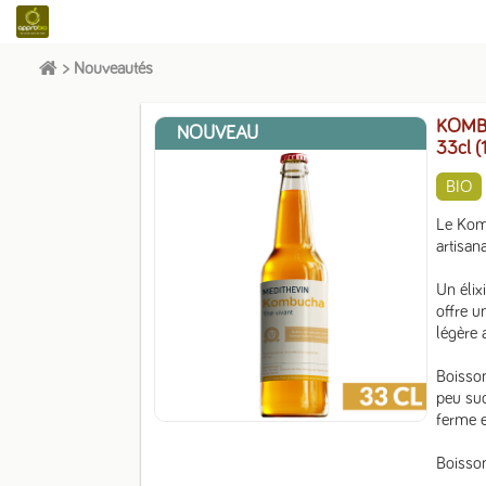
>
Nouveautés
KOMBM
NOUVEAU
33cl (
BIO
Le Komb
artisan
Un élix
offre u
légère 
Boisson
peu suc
ferme e
Boisson