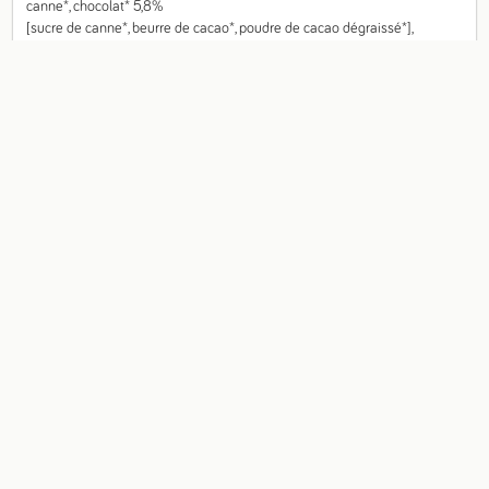
canne*, chocolat* 5,8%

[sucre de canne*, beurre de cacao*, poudre de cacao dégraissé*], 
noisettes* 5,6%, huile de tournesol*, poudre de lait écrémé*, poudre de 
cacao dégraissé*, beurre de cacao*, émulsifiant : lé
Origine
France Bretagne
Fiche technique
Valeurs nutritionnelles pour 100g
Énergie
1 787 kj
Calories
427 kcal
Matières grasses
13 g
- dont acides gras saturés
2,7 g
Glucides
65 g
- dont sucres
27 g
Fibres alimentaires
6,5 g
Protéines
8,9 g
Sel
0,7 g
- Sodium
0,3 g