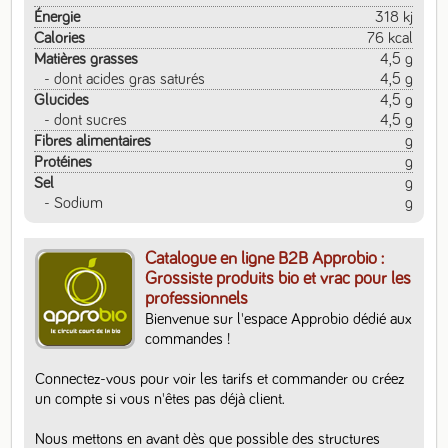
Énergie
318 kj
Calories
76 kcal
Matières grasses
4,5 g
- dont acides gras saturés
4,5 g
Glucides
4,5 g
- dont sucres
4,5 g
Fibres alimentaires
g
Protéines
g
Sel
g
- Sodium
g
Catalogue en ligne B2B Approbio :
Grossiste produits bio et vrac pour les
professionnels
Bienvenue sur l'espace Approbio dédié aux 
commandes ! 

Connectez-vous pour voir les tarifs et commander ou créez 
un compte si vous n'êtes pas déjà client. 

Nous mettons en avant dès que possible des structures 