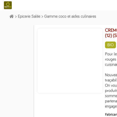
>
Epicerie Salée
>
Gamme coco et aides culinaires
CREMC
(12) (
BIO
Pour le
rouges 
cuisina
Nouvea
traçabili
On vous
produit
sommes 
partena
engage
Fabrican