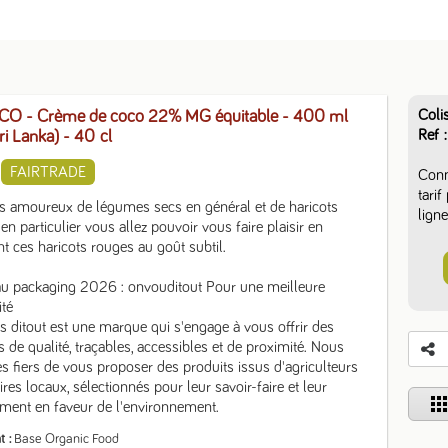
Coli
O - Crème de coco 22% MG équitable - 400 ml
Ref
Sri Lanka)
- 40 cl
FAIRTRADE
Conn
tari
s amoureux de légumes secs en général et de haricots 
ligne
en particulier vous allez pouvoir vous faire plaisir en 
nt ces haricots rouges au goût subtil.

u packaging 2026 : onvouditout Pour une meilleure 
té

 ditout est une marque qui s'engage à vous offrir des 
s de qualité, traçables, accessibles et de proximité. Nous 
fiers de vous proposer des produits issus d'agriculteurs 
ires locaux, sélectionnés pour leur savoir-faire et leur 
app
ment en faveur de l'environnement.
t
Base Organic Food