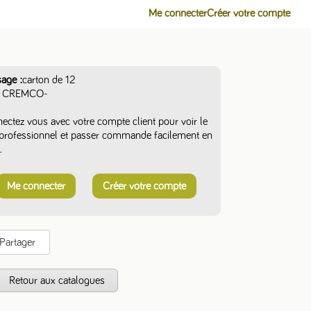
Me connecter
Créer votre compte
sage
carton de 12
CREMCO-
ectez vous avec votre compte client pour voir le
f professionnel et passer commande facilement en
.
Me connecter
Créer votre compte
Partager
s
Retour aux catalogues