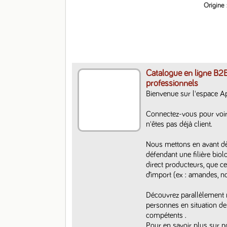
Origine
Catalogue en ligne B2B
professionnels
Bienvenue sur l'espace A
Connectez-vous pour voir
n'êtes pas déjà client. 

Nous mettons en avant dès 
défendant une filière biol
direct producteurs, que ce 
d’import (ex : amandes, noi
Découvrez parallèlement n
personnes en situation de
compétents .

Pour en savoir plus sur n