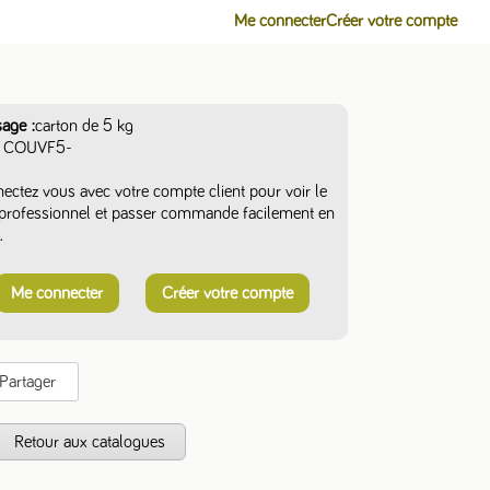
Me connecter
Créer votre compte
sage
carton de 5 kg
COUVF5-
ectez vous avec votre compte client pour voir le
f professionnel et passer commande facilement en
.
Me connecter
Créer votre compte
Partager
s
Retour aux catalogues