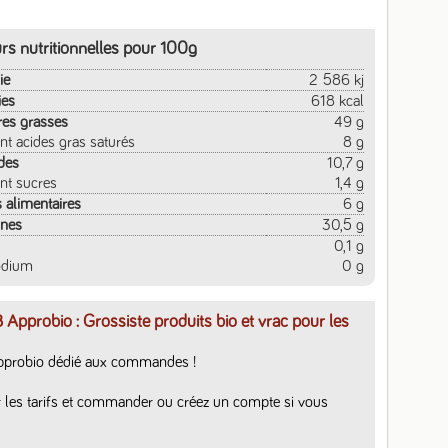
rs nutritionnelles pour 100g
ie
2 586 kj
ies
618 kcal
res grasses
49 g
nt acides gras saturés
8 g
des
10,7 g
nt sucres
1,4 g
s alimentaires
6 g
ines
30,5 g
0,1 g
odium
0 g
 Approbio : Grossiste produits bio et vrac pour les
pprobio dédié aux commandes ! 

 les tarifs et commander ou créez un compte si vous 