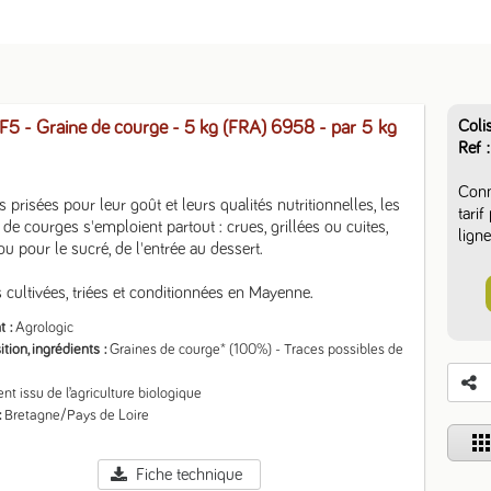
Coli
5 - Graine de courge - 5 kg (FRA) 6958
- par 5 kg
Ref
Conn
s prisées pour leur goût et leurs qualités nutritionnelles, les 
tari
 de courges s'emploient partout : crues, grillées ou cuites, 
ligne
ou pour le sucré, de l'entrée au dessert.

 cultivées, triées et conditionnées en Mayenne.
t
Agrologic
ion, ingrédients
Graines de courge* (100%) - Traces possibles de 
ent issu de l’agriculture biologique
Bretagne/Pays de Loire
app
Fiche technique