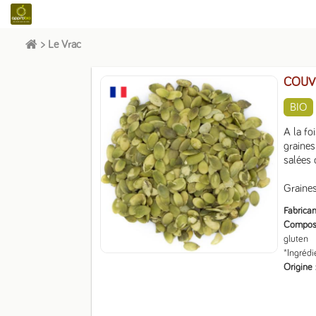
>
Le Vrac
COUVF
BIO
A la foi
graines
salées 
Graines
Fabrican
Composit
gluten

*Ingrédi
Origine