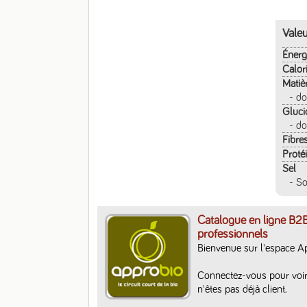
Valeu
Énerg
Calor
Matiè
- do
Gluci
- do
Fibre
Proté
Sel
- S
Catalogue en ligne B2B
professionnels
Bienvenue sur l'espace A
Connectez-vous pour voir
n'êtes pas déjà client. 
