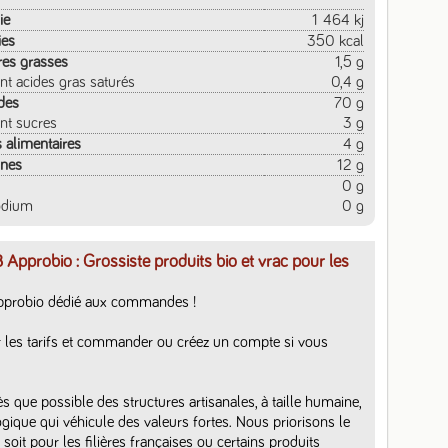
ie
1 464 kj
ies
350 kcal
res grasses
1,5 g
nt acides gras saturés
0,4 g
des
70 g
nt sucres
3 g
s alimentaires
4 g
ines
12 g
0 g
odium
0 g
 Approbio : Grossiste produits bio et vrac pour les
pprobio dédié aux commandes ! 

 les tarifs et commander ou créez un compte si vous 
que possible des structures artisanales, à taille humaine, 
ogique qui véhicule des valeurs fortes. Nous priorisons le 
soit pour les filières françaises ou certains produits 