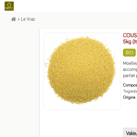
>
Le Vrac
COUS5 
5kg (It
BIO
Moelleu
accompa
parfait
Composit
*Ingrédi
Origine
Valeu