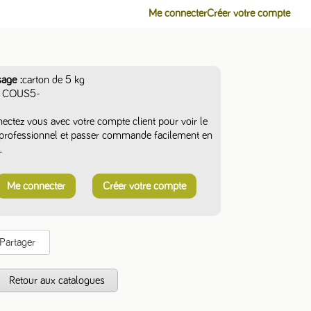
Me connecter
Créer votre compte
sage
carton de 5 kg
COUS5-
ectez vous avec votre compte client pour voir le
f professionnel et passer commande facilement en
.
Me connecter
Créer votre compte
Partager
s
Retour aux catalogues