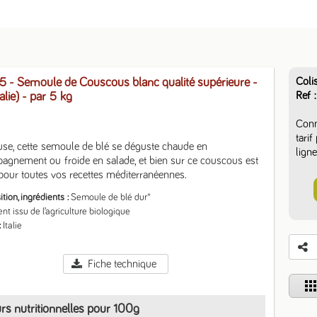
Coli
- Semoule de Couscous blanc qualité supérieure -
Ref
alie)
- par 5 kg
Conn
tari
se, cette semoule de blé se déguste chaude en 
ligne
gnement ou froide en salade, et bien sur ce couscous est 
 pour toutes vos recettes méditerranéennes.
ion, ingrédients
Semoule de blé dur*

ent issu de l’agriculture biologique
Italie
Fiche technique
app
rs nutritionnelles pour 100g