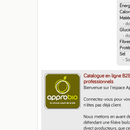
Énerg
Calor
Matiè
- do
Gluci
- do
Fibre
Proté
Sel
- S
Catalogue en ligne B2B
professionnels
Bienvenue sur l'espace A
Connectez-vous pour voir
n'êtes pas déjà client. 

Nous mettons en avant dès 
défendant une filière biol
direct producteurs, que ce 