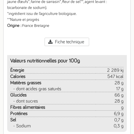
jaune d’œufs*, farine de sarrasin*, fleur de sel**, agent levant : 
bicarbonate de sodium).

*ingrédient issu de l’agriculture biologique.

**Nature et progrès
Origine
France Bretagne
Fiche technique
Valeurs nutritionnelles pour 100g
Énergie
2 289 kj
Calories
547 kcal
Matières grasses
28 g
- dont acides gras saturés
17 g
Glucides
66 g
- dont sucres
28 g
Fibres alimentaires
g
Protéines
6,9 g
Sel
0,7 g
- Sodium
0,3 g