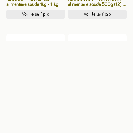
alimentaire soude 1kg - 1 kg
alimentaire soude 500g (12) -
500 g
Voir le tarif pro
Voir le tarif pro
COPSDMEP750 - Savon de
COPSDMO10 - Copeaux
Marseille en Copeaux EXTRA
Savon de Marseille Olive 10kg
PUR - 750g (6) (FRA) - 750 g
(FRA) - 10 kg
Voir le tarif pro
Voir le tarif pro