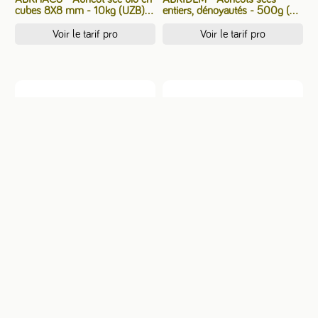
cubes 8X8 mm - 10kg (UZB) -
entiers, dénoyautés - 500g (6)
10 kg
- 500 g
Voir le tarif pro
Voir le tarif pro
ABRV3 - Abricots secs n°4 -
AIGR1 - Ail Granulé 1kg - 1 kg
5kg (TUR) - 5 kg
Voir le tarif pro
Voir le tarif pro