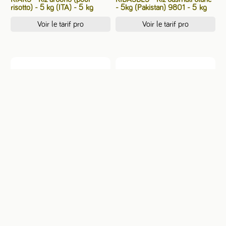
risotto) - 5 kg (ITA) - 5 kg
- 5kg (Pakistan) 9801 - 5 kg
Voir le tarif pro
Voir le tarif pro
RIBASC5 - Riz basmati
RIBASDC5 - Riz basmati demi
complet - 5 kg (Pakistan) -
complet - 5kg (Pakistan)
5 kg
27940 - 5 kg
Voir le tarif pro
Voir le tarif pro