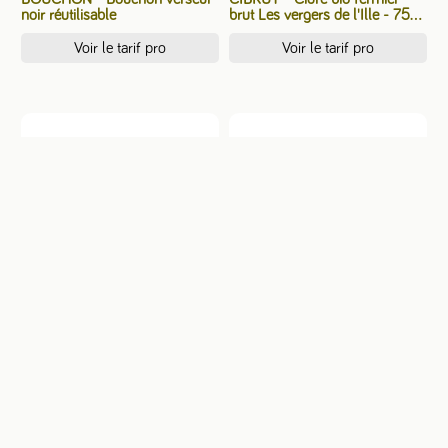
noir réutilisable
brut Les vergers de l'Ille - 75cl
(6) (FRA) - 75 cl
Voir le tarif pro
Voir le tarif pro
VBER75 - Vin demi-moelleux
VBERO75 - Vin rouge
Miaudoux Bergerac - 75cl (6) -
Miaudoux Bergerac Biodyn. -
75 cl
75cl (6) (FRA) - 75 cl
Voir le tarif pro
Voir le tarif pro