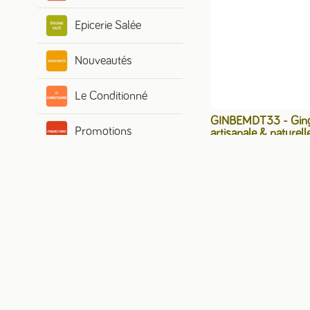
Epicerie Salée
Nouveautés
Le Conditionné
GINBEMDT33 - Ging
Promotions
artisanale & naturell
Médithevin 33cl (12)
Voir le tarif 
Top Ventes
Epicerie Sucrée
Boissons
Anti Gaspi / DDM
Courtes
Hygiène et entretien