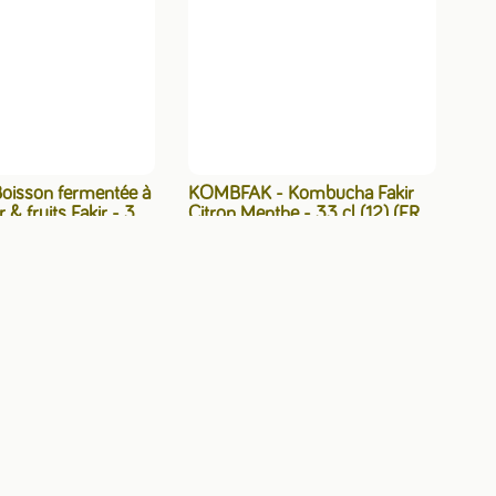
oisson fermentée à
KOMBFAK - Kombucha Fakir
r & fruits Fakir - 33
Citron Menthe - 33 cl (12) (FRA
) - 33 cl
- 33 cl
r le tarif pro
Voir le tarif pro