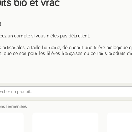
ts bio et vrac
 !
ez un compte si vous n'êtes pas déjà client.
rtisanales, à taille humaine, défendant une filière biologique q
 que ce soit pour les filières françaises ou certains produits d’i
 pour l’import.
aires : élaborés par des personnes en situation de handicap, 
er au 02.57.22.90.90. Bonne visite !
ons fermentées