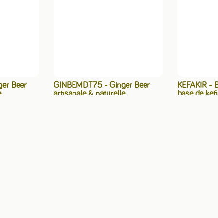
er Beer
GINBEMDT75 - Ginger Beer
KEFAKIR - B
e
artisanale & naturelle
base de kefi
 - 33 cl
Médithevin 75cl (6) - 75 cl
cl (12) (FRA
pro
Voir le tarif pro
Voi