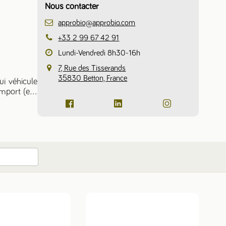
Nous contacter
approbio@approbio.com
+33 2 99 67 42 91
Lundi-Vendredi 8h30-16h
7, Rue des Tisserands
35830 Betton, France
ui véhicule
mport (ex :
des hommes