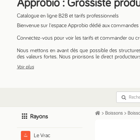
Approbio : Grossiste produi
Catalogue en ligne B2B et tarifs professionnels
Bienvenue sur l'espace Approbio dédié aux commandes
Connectez-vous pour voir les tarifs et commander ou cré
Nous mettons en avant dès que possible des structures a
des valeurs fortes. Nous priorisons le direct producteurs,
amandes, noisettes…). Priorité aux filières équitables
Voir plus
Découvrez parallèlement notre gamme de produits solid
et des femmes différents et compétents .
Pour en savoir plus sur nous : https://approbio.com/
Et pour tout renseignement, n'hésitez pas à nous contact
>
Boissons
>
Boiss
Rayons
Le Vrac